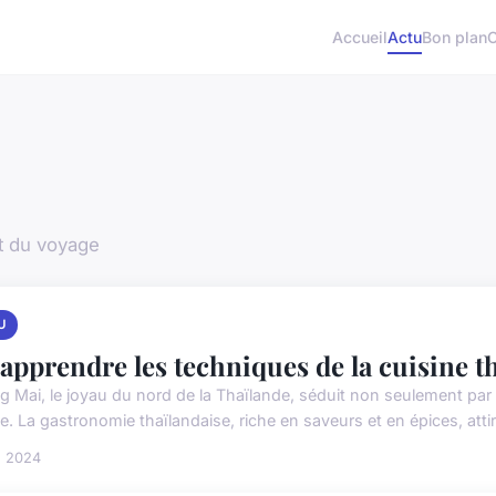
Accueil
Actu
Bon plan
et du voyage
U
apprendre les techniques de la cuisine t
g Mai, le joyau du nord de la Thaïlande, séduit non seulement pa
e. La gastronomie thaïlandaise, riche en saveurs et en épices, attir
n 2024