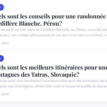
U
ls sont les conseils pour une randonnée
dillère Blanche, Pérou?
e de partir en trek dans la Cordillère Blanche, au Pérou, vous fait
ueux, ses vallées pittoresques et ses lacs d'un bleu envoûtant, cet
n 2024
U
ls sont les meilleurs itinéraires pour u
tagnes des Tatras, Slovaquie?
atras sont une destination incontournable pour les amoureux de l
quie, ces montagnes offrent des vues à couper le souffle et des ex
n 2024