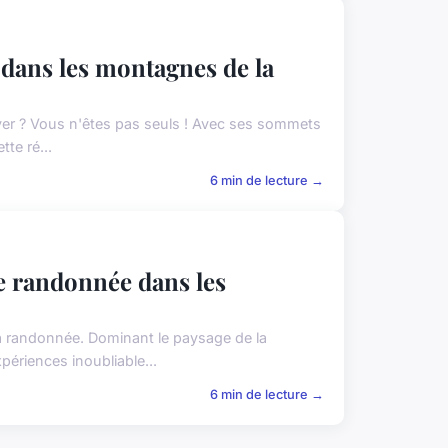
 dans les montagnes de la
 rêver ? Vous n'êtes pas seuls ! Avec ses sommets
te ré...
6 min de lecture →
ne randonnée dans les
a randonnée. Dominant le paysage de la
périences inoubliable...
6 min de lecture →