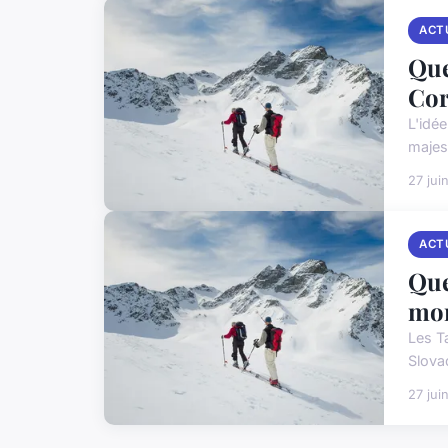
ACT
Que
Cor
L'idé
majest
27 jui
ACT
Que
mon
Les T
Slova
27 jui