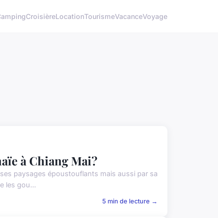
Camping
Croisière
Location
Tourisme
Vacance
Voyage
haïe à Chiang Mai?
r ses paysages époustouflants mais aussi par sa
e les gou...
5 min de lecture →