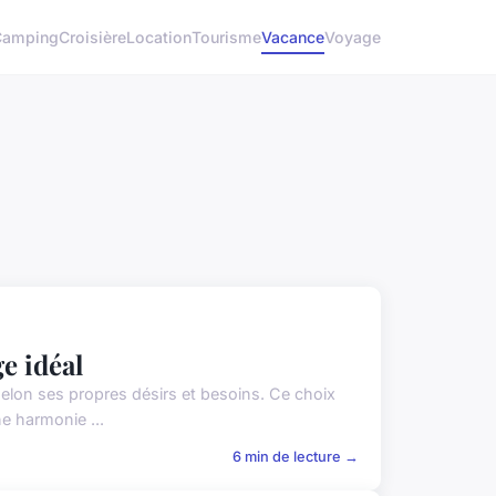
Camping
Croisière
Location
Tourisme
Vacance
Voyage
e idéal
elon ses propres désirs et besoins. Ce choix
ne harmonie ...
6 min de lecture →