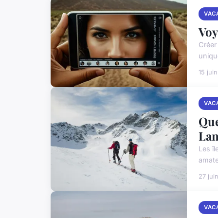
VAC
Voy
Créer
uniqu
15 jui
VAC
Que
Lan
Les îl
amate
27 jui
VAC