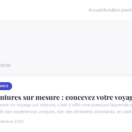
Accueil
Actu
Bon plan
tente
ANCE
ntures sur mesure : concevez votre voyag
voir un voyage sur mesure, c'est s'offrir une aventure façonnée s
it des expériences uniques, loin des itinéraires standards, en plei
ptembre 2025