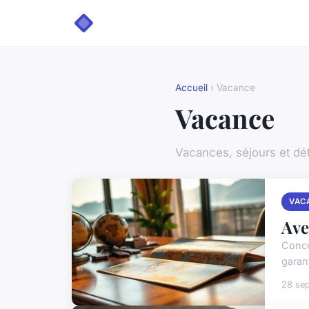
Accueil
› Vacance
Vacance
Vacances, séjours et dé
VAC
Ave
Conce
garant
28 se