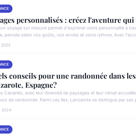
ANCE
ages personnalisés : créez l'aventure qu
 un voyage sur mesure permet d'exprimer votre personnalité à tr
e, pensée selon vos goûts, vos envies et votre rythme. Avec l'a
n 2025
ANCE
ls conseils pour une randonnée dans les
zarote, Espagne?
es Canaries, avec leur diversité de paysages et leur climat accueill
urs de randonnée. Parmi ces îles, Lanzarote se distingue par ses 
n 2024
ANCE