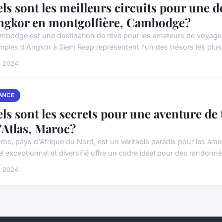
ls sont les meilleurs circuits pour une 
ngkor en montgolfière, Cambodge?
mbodge est une destination de rêve pour les amateurs de voyages c
emples d'Angkor à Siem Reap représentent l'un des trésors les plus 
n 2024
ANCE
ls sont les secrets pour une aventure de
l'Atlas, Maroc?
roc, pays d'Afrique du Nord, est un véritable paradis pour les am
el exceptionnel et diversifié offre un cadre idéal pour des randonn
n 2024