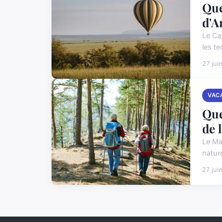
Que
d'A
Le Ca
les t
27 jui
VAC
Que
de 
Le Ma
natur
27 jui